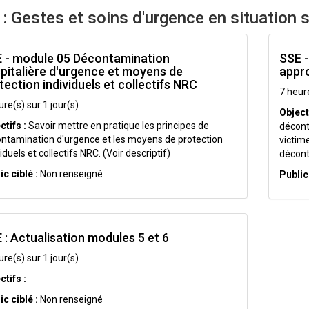
: Gestes et soins d'urgence en situation s
 - module 05 Décontamination
SSE 
pitalière d'urgence et moyens de
appr
tection individuels et collectifs NRC
7 heure
ure(s) sur 1 jour(s)
Objecti
ctifs :
Savoir mettre en pratique les principes de
décont
ntamination d'urgence et les moyens de protection
victim
iduels et collectifs NRC. (Voir descriptif)
décont
ic ciblé :
Non renseigné
Public 
 : Actualisation modules 5 et 6
ure(s) sur 1 jour(s)
ctifs :
ic ciblé :
Non renseigné