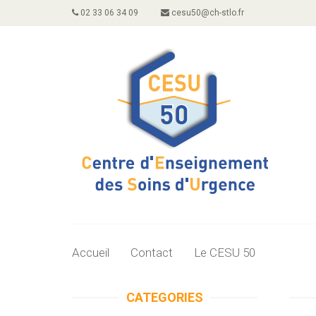
02 33 06 34 09
cesu50@ch-stlo.fr
Accueil
Contact
Le CESU 50
CATEGORIES