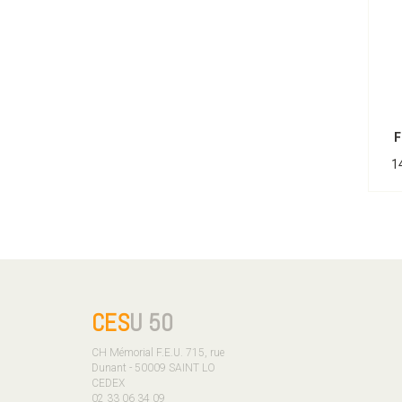
F
1
CES
U 50
CH Mémorial F.E.U. 715, rue
Dunant - 50009 SAINT LO
CEDEX
02 33 06 34 09