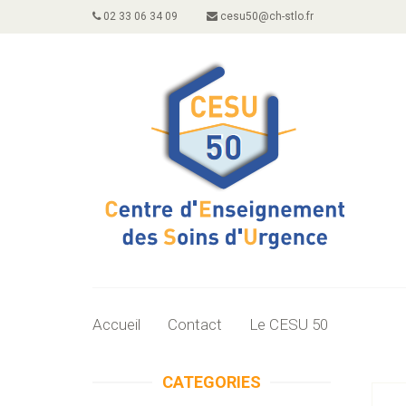
02 33 06 34 09
cesu50@ch-stlo.fr
Accueil
Contact
Le CESU 50
CATEGORIES